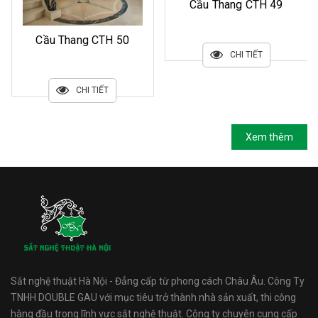
Cầu Thang CTH 49
Cầu Thang CTH 50
CHI TIẾT
CHI TIẾT
Xem thêm
Sắt nghệ thuật Hà Nội - Đẳng cấp từ phong cách Châu Âu. Công Ty
TNHH DOUBLE GAU với mục tiêu trở thành nhà sản xuất, thi công
hàng đầu trong lĩnh vực sắt nghệ thuật. Công ty chuyên cung cấp