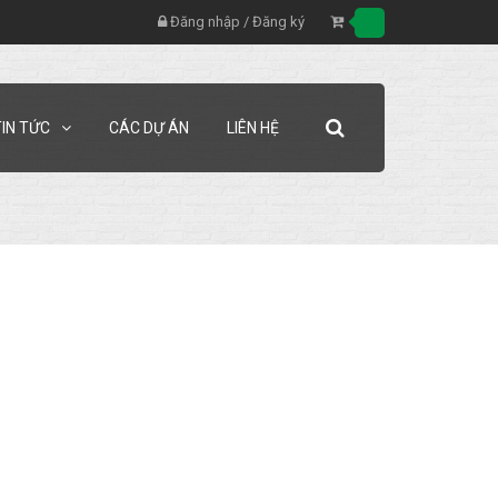
Đăng nhập
/
Đăng ký
TIN TỨC
CÁC DỰ ÁN
LIÊN HỆ