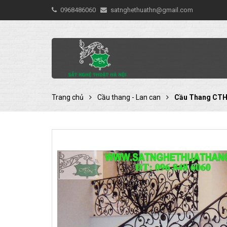
0968486060
satnghethuathn@gmail.com
Trang chủ
Cầu thang - Lan can
Cầu Thang CTH