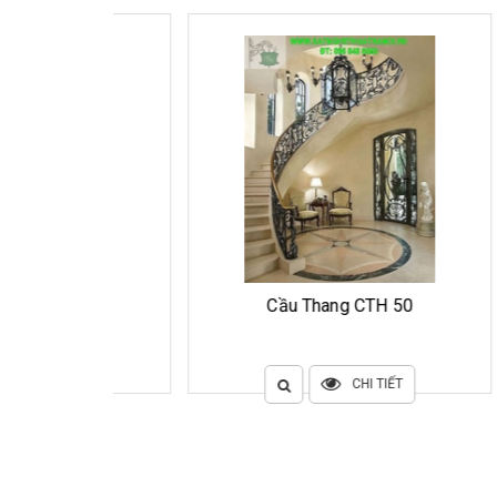
51
Cầu Thang CTH 50
ẾT
CHI TIẾT