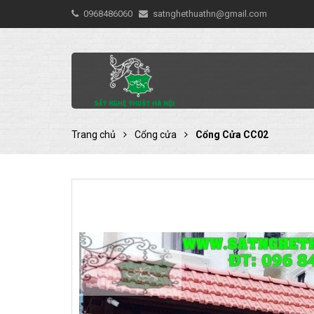
0968486060
satnghethuathn@gmail.com
Trang chủ
Cổng cửa
Cổng Cửa CC02