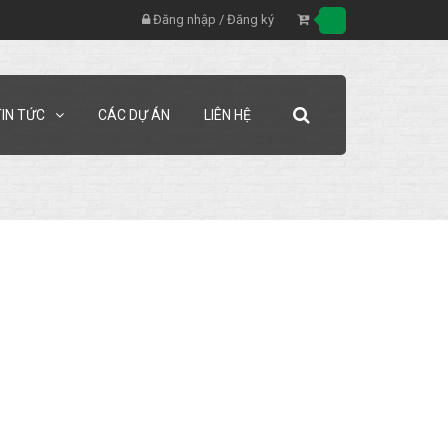
Đăng nhập
/
Đăng ký
TIN TỨC
CÁC DỰ ÁN
LIÊN HỆ