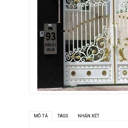
MÔ TẢ
TAGS
NHẬN XÉT