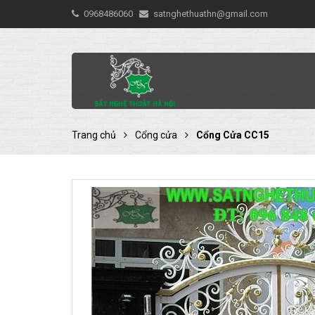
0968486060
satnghethuathn@gmail.com
Trang chủ
Cổng cửa
Cổng Cửa CC15