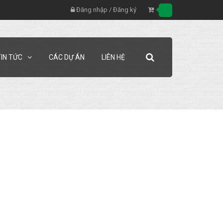
Đăng nhập
/
Đăng ký
TIN TỨC
CÁC DỰ ÁN
LIÊN HỆ