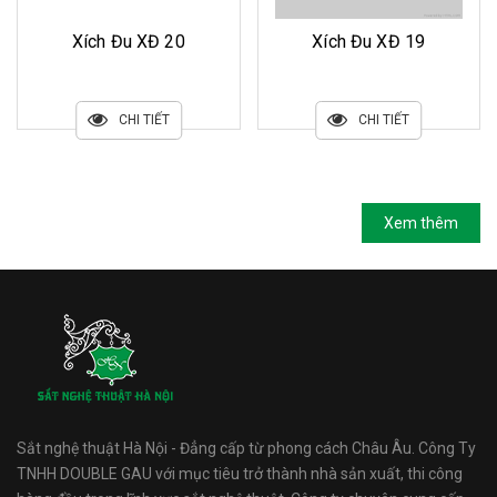
Xích Đu XĐ 19
Xích Đu XĐ 18
CHI TIẾT
CHI TIẾT
Xem thêm
Sắt nghệ thuật Hà Nội - Đẳng cấp từ phong cách Châu Âu. Công Ty
TNHH DOUBLE GAU với mục tiêu trở thành nhà sản xuất, thi công