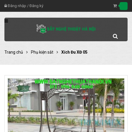
Đăng nhập
/
Đăng ký
Trang chủ
Phụ kiện sắt
Xích Đu XĐ 05