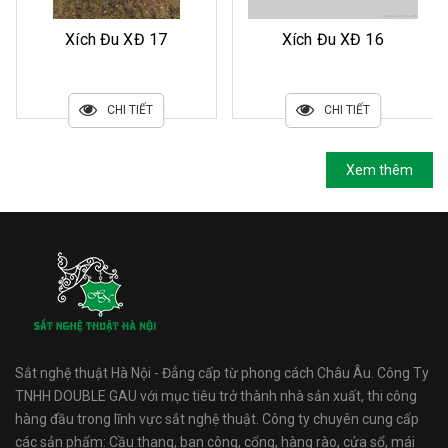
Xích Đu XĐ 17
Xích Đu XĐ 16
CHI TIẾT
CHI TIẾT
Xem thêm
Sắt nghệ thuật Hà Nội - Đẳng cấp từ phong cách Châu Âu. Công Ty
TNHH DOUBLE GAU với mục tiêu trở thành nhà sản xuất, thi công
hàng đầu trong lĩnh vực sắt nghệ thuật. Công ty chuyên cung cấp
các sản phẩm: Cầu thang, ban công, cổng, hàng rào, cửa sổ, mái