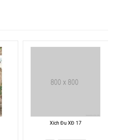
Xích Đu XĐ 16