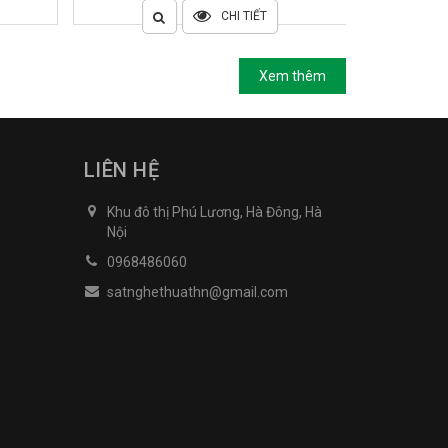
CHI TIẾT
Xem thêm
LIÊN HỆ
Khu đô thị Phú Lương, Hà Đông, Hà
Nội
0968486060
satnghethuathn@gmail.com