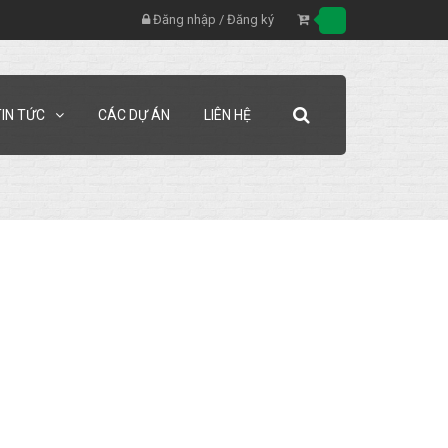
Đăng nhập
/
Đăng ký
TIN TỨC
CÁC DỰ ÁN
LIÊN HỆ