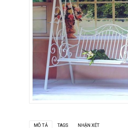
MÔ TẢ
TAGS
NHẬN XÉT