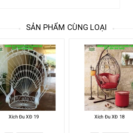
SẢN PHẨM CÙNG LOẠI
Xích Đu XĐ 18
Xích Đu XĐ 17