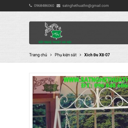
0968486060
satnghethuathn@gmail.com
Trang chủ
Phụ kiện sắt
Xích Đu XĐ 07